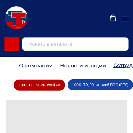
Сотруд
О компании
Новости и акции
100% ПЭ, 90 см., клей ПЭС (РES)
100% ПЭ, 90 см, клей PA