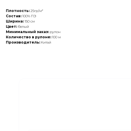
Плотность:
25гр/м²
Состав:
100% ПЭ
Ширина:
150 см
Цвет:
белый
Минимальный заказ:
рулон
Количество в рулоне:
100 м
Производитель:
Китай
Закажите обратный
звонок
Наши менеджеры свяжутся с вами в
ближайшее время и ответят на все
интересующие вопросы!