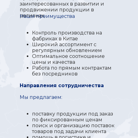
заинтересованных в развитии и
продвижении продукции в
регионах.
Наши преимущества
Контроль производства на
фабриках в Китае
Широкий ассортимент с
регулярным обновлением
Оптимальное соотношение
цены и качества
Работа по прямым контрактам
без посредников
Направления сотрудничества
Мы предлагаем:
поставку продукции под заказ
по фиксированным ценам
поиск и организацию поставок
товаров под задачи клиента
помощь в логистике и