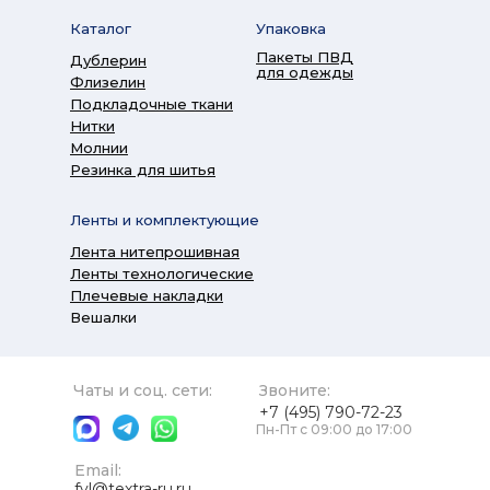
Каталог
Упаковка
Пакеты ПВД
Дублерин
для одежды
Флизелин
Подкладочные ткани
Нитки
Молнии
Резинка для шитья
Ленты и комплектующие
Лента нитепрошивная
Ленты технологические
Плечевые накладки
Вешалки
Чаты и соц. сети:
Звоните:
+7 (495) 790-72-23
Пн-Пт с 09:00 до 17:00
Email:
fvl@textra-ru.ru