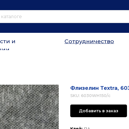
сти и
Сотрудничество
ции
Флизелин Textra, 6
SKU:
6030WH150/с
Добавить в заказ
Клей:
ПА