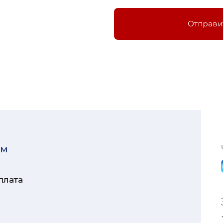
Отправи
ям
плата