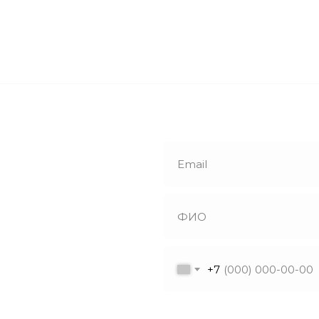
е
й звонок
+7
утся с вами в
ветят на все
Я даю согласие на обрабо
ы!
в соответствии с политик