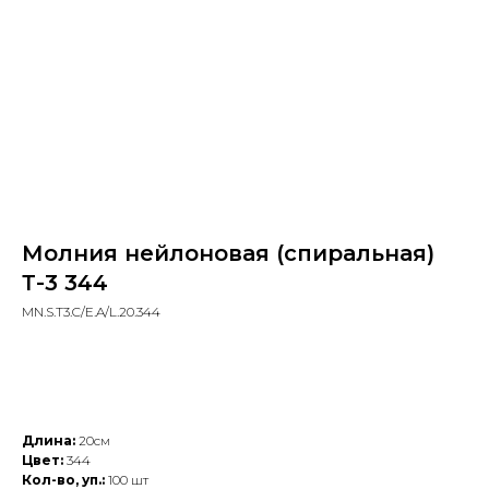
Молния нейлоновая (спиральная)
Т-3 344
MN.S.T3.C/E.A/L.20.344
Добавить в заказ
Длина:
20см
Цвет:
344
Кол-во, уп.:
100 шт