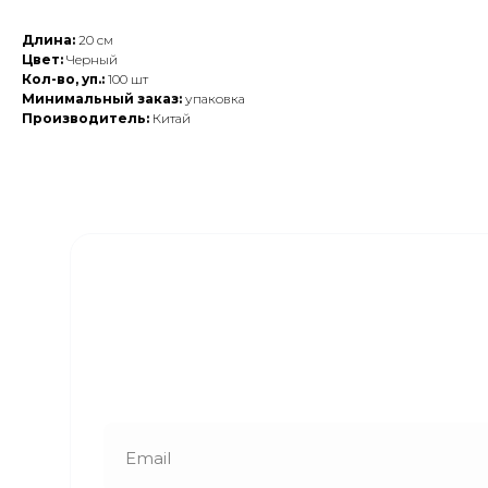
Длина:
20 см
Цвет:
Черный
Кол-во, уп.:
100 шт
Минимальный заказ:
упаковка
Производитель:
Китай
Закажите обратный
звонок
Наши менеджеры свяжутся с вами в
ближайшее время и ответят на все
интересующие вопросы!