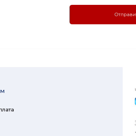
Отправи
ям
плата