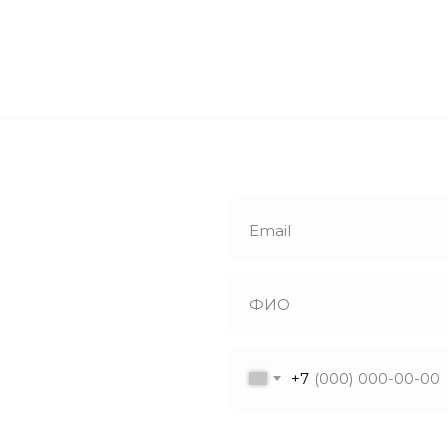
е
й звонок
+7
утся с вами в
ветят на все
Я даю согласие на обрабо
ы!
в соответствии с политик