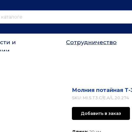
сти и
Сотрудничество
ции
Молния потайная Т-
SKU:
MI.S.T3.C/E.A/L.20.274
Добавить в заказ
Длина:
20 см