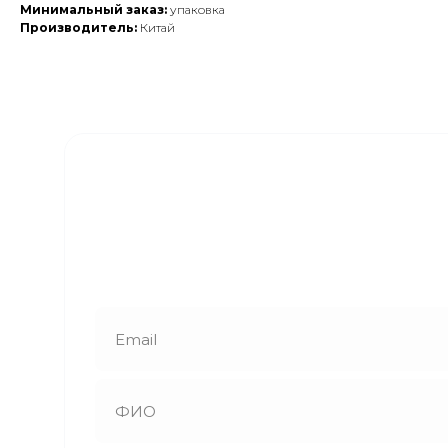
Минимальный заказ:
упаковка
Производитель:
Китай
Закажите обратный
звонок
Наши менеджеры свяжутся с вами в
ближайшее время и ответят на все
интересующие вопросы!