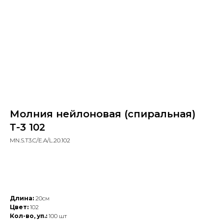
Молния нейлоновая (спиральная)
Т-3 102
MN.S.T3.C/E.A/L.20.102
Добавить в заказ
Длина:
20см
Цвет:
102
Кол-во, уп.:
100 шт