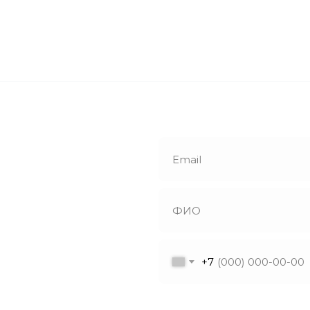
е
й звонок
+7
утся с вами в
ветят на все
Я даю согласие на обрабо
ы!
в соответствии с политик