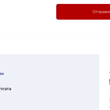
Отправи
ям
плата