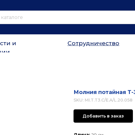
сти и
Сотрудничество
ции
Молния потайная Т-
SKU:
MI.T.T3.C/E.A/L.20.058
Добавить в заказ
Длина:
20 см