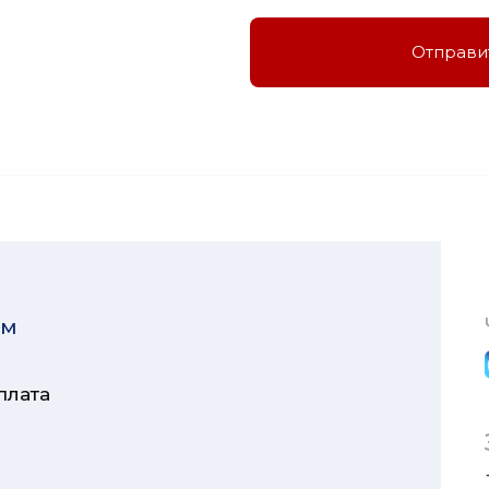
Отправи
ям
плата