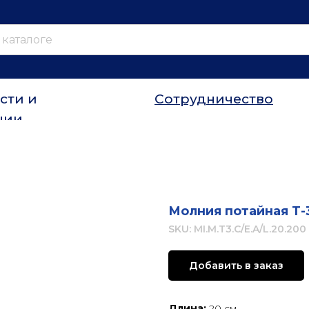
сти и
Сотрудничество
ции
Молния потайная Т-
SKU:
MI.M.T3.C/E.A/L.20.200
Добавить в заказ
Длина:
20 см