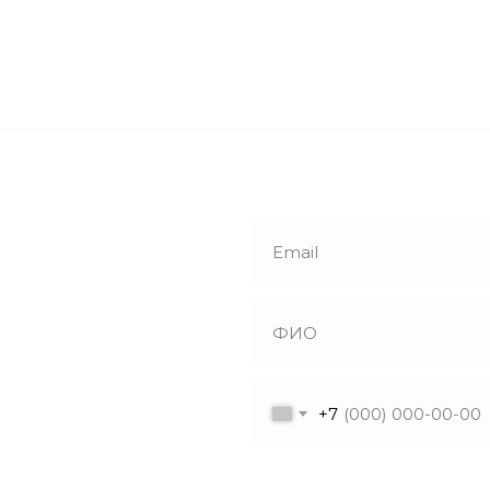
е
й звонок
+7
утся с вами в
ветят на все
Я даю согласие на обрабо
ы!
в соответствии с политик