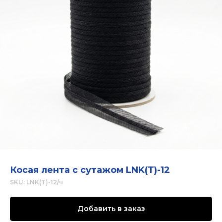
Косая лента с сутажом LNK(T)-12
SKU:
LNK(T)-12/ч
Добавить в заказ