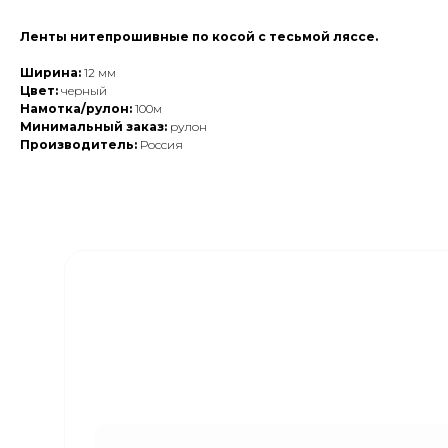
Ленты нитепрошивные по косой с тесьмой ляссе.
Ширина:
12 мм
Цвет:
черный
Намотка/рулон:
100м
Минимальный заказ:
рулон
Производитель:
Россия
Закажите обратный
звонок
Наши менеджеры свяжутся с вами в
ближайшее время и ответят на все
интересующие вопросы!