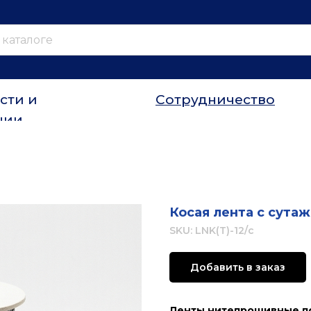
сти и
Сотрудничество
ции
Косая лента с сутаж
SKU:
LNK(T)-12/с
Добавить в заказ
Ленты нитепрошивные по