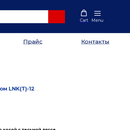
Cart
Menu
Прайс
Контакты
ом LNK(T)-12
 косой с тесьмой ляссе.