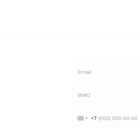
е
й звонок
+7
утся с вами в
ветят на все
Я даю согласие на обрабо
ы!
в соответствии с политик