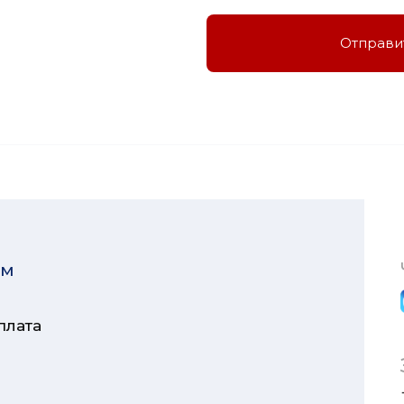
Отправи
ям
плата