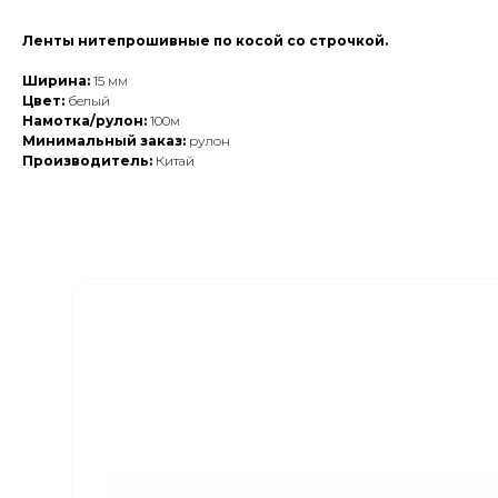
Ленты нитепрошивные по косой со строчкой.
Ширина:
15 мм
Цвет:
белый
Намотка/рулон:
100м
Минимальный заказ:
рулон
Производитель:
Китай
Закажите обратный
звонок
Наши менеджеры свяжутся с вами в
ближайшее время и ответят на все
интересующие вопросы!