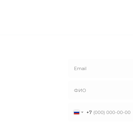
е
й звонок
+7
утся с вами в
ветят на все
Я даю согласие на обрабо
ы!
в соответствии с политик