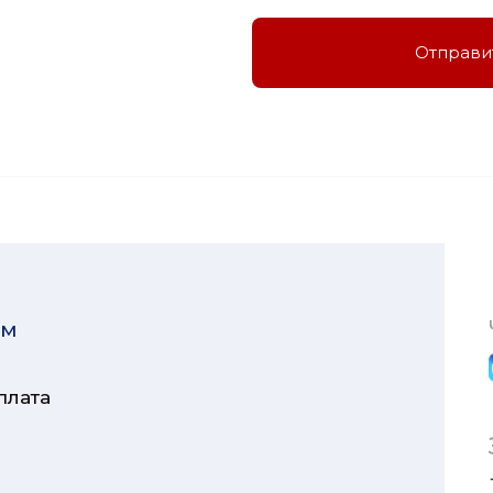
Отправи
ям
плата