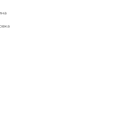
ина
овка