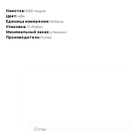
Намотка:
5000 ярдов
Цвет:
484
Единица измерения:
бобина
Упаковка:
12 бобин
Минимальный заказ:
упаковка
Производитель:
Китай
Закажите обратный
звонок
Наши менеджеры свяжутся с вами в
ближайшее время и ответят на все
интересующие вопросы!