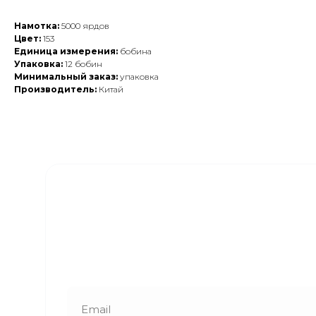
Намотка:
5000 ярдов
Цвет:
153
Единица измерения:
бобина
Упаковка:
12 бобин
Минимальный заказ:
упаковка
Производитель:
Китай
Закажите обратный
звонок
Наши менеджеры свяжутся с вами в
ближайшее время и ответят на все
интересующие вопросы!