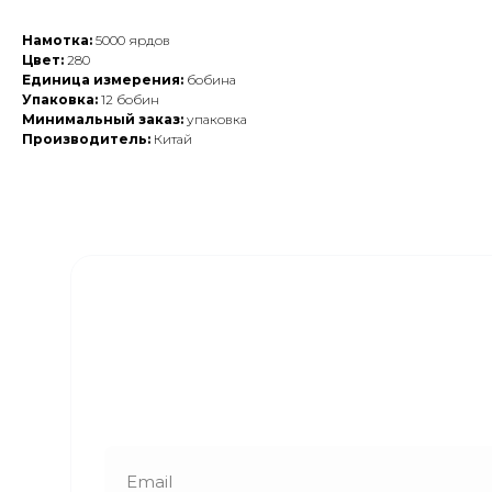
Намотка:
5000 ярдов
Цвет:
280
Единица измерения:
бобина
Упаковка:
12 бобин
Минимальный заказ:
упаковка
Производитель:
Китай
Закажите обратный
звонок
Наши менеджеры свяжутся с вами в
ближайшее время и ответят на все
интересующие вопросы!