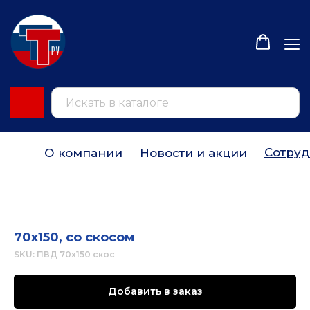
Сотруд
О компании
Новости и акции
70х150, со скосом
SKU:
ПВД 70х150 скос
Добавить в заказ