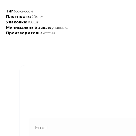
Тип:
со скосом
Плотность:
20мкм
Упаковка:
100шт
Минимальный заказ:
упаковка
Производитель:
Россия
Закажите обратный
звонок
Наши менеджеры свяжутся с вами в
ближайшее время и ответят на все
интересующие вопросы!