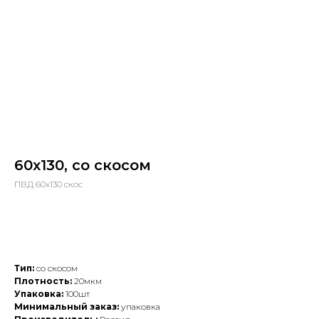
60х130, со скосом
ПВД 60х130 скос
Добавить в заказ
Тип:
со скосом
Плотность:
20мкм
Упаковка:
100шт
Минимальный заказ:
упаковка