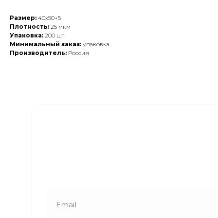
Размер:
40х50+5
Плотность:
25 мкм
Упаковка:
200 шт
Минимальный заказ:
упаковка
Производитель:
Россия
Закажите обратный
звонок
Наши менеджеры свяжутся с вами в
ближайшее время и ответят на все
интересующие вопросы!