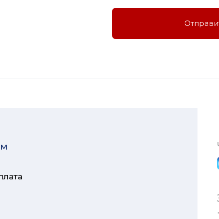
Отправи
ям
плата