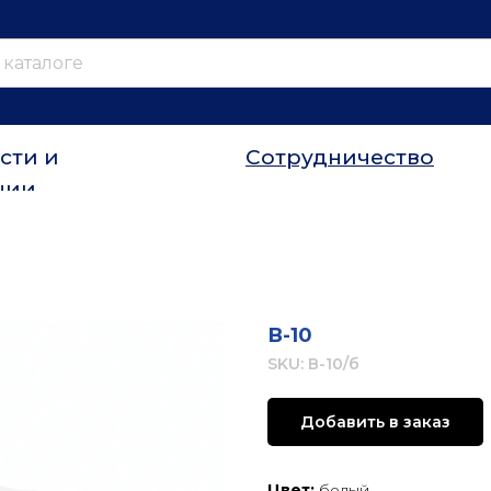
сти и
Сотрудничество
ции
В-10
SKU:
В-10/б
Добавить в заказ
Цвет:
белый