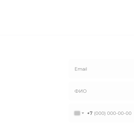
е
й звонок
+7
утся с вами в
ветят на все
Я даю согласие на обрабо
ы!
в соответствии с политик