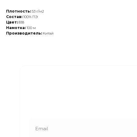
Плотность:
53 г/м2
Состав:
100% ПЭ
Цвет:
818
Намотка:
100 м
Производитель:
Китай
Закажите обратный
звонок
Наши менеджеры свяжутся с вами в
ближайшее время и ответят на все
интересующие вопросы!