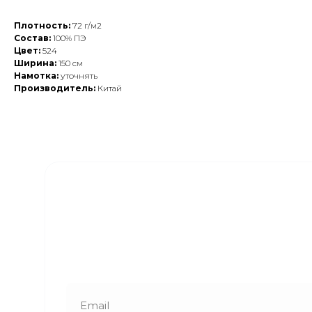
Плотность:
72 г/м2
Состав:
100% ПЭ
Цвет:
524
Ширина:
150 см
Намотка:
уточнять
Производитель:
Китай
Закажите обратный
звонок
Наши менеджеры свяжутся с вами в
ближайшее время и ответят на все
интересующие вопросы!