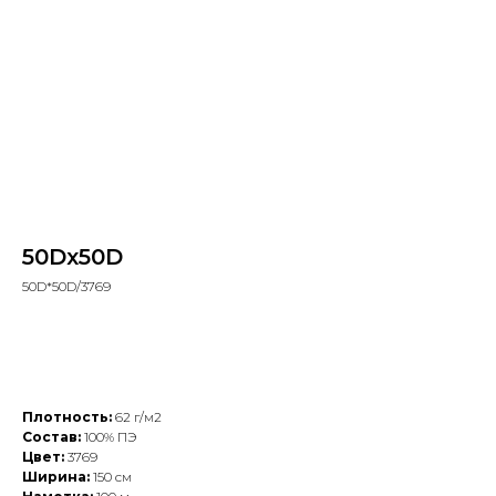
50Dx50D
50D*50D/3769
Добавить в заказ
Плотность:
62 г/м2
Состав:
100% ПЭ
Цвет:
3769
Ширина:
150 см