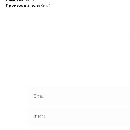
Намотка:
100 м
Производитель:
Китай
Закажите обратный
звонок
Наши менеджеры свяжутся с вами в
ближайшее время и ответят на все
интересующие вопросы!