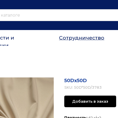
сти и
Сотрудничество
ции
50Dx50D
SKU:
50D*50D/3783
Добавить в заказ
Плотность:
62 г/м2