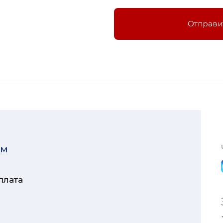
Отправи
ям
плата