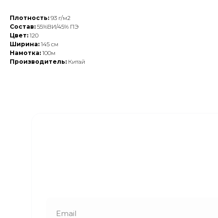
Плотность:
93 г/м2
Состав:
55%ВИ/45% ПЭ
Цвет:
120
Ширина:
145 см
Намотка:
100м
Производитель:
Китай
Закажите обратный
звонок
Наши менеджеры свяжутся с вами в
ближайшее время и ответят на все
интересующие вопросы!