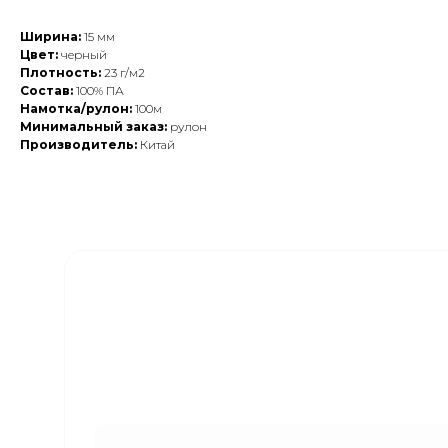
Ширина:
15 мм
Цвет:
черный
Плотность:
23 г/м2
Состав:
100% ПА
Намотка/рулон:
100м
Минимальный заказ:
рулон
Производитель:
Китай
Закажите обратный
звонок
Наши менеджеры свяжутся с вами в
ближайшее время и ответят на все
интересующие вопросы!