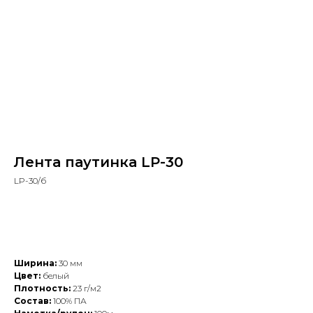
Лента паутинка LP-30
LP-30/б
Добавить в заказ
Ширина:
30 мм
Цвет:
белый
Плотность:
23 г/м2
Состав:
100% ПА