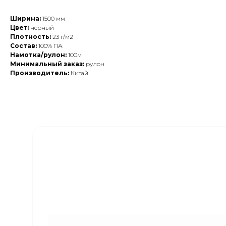
Ширина:
1500 мм
Цвет:
черный
Плотность:
23 г/м2
Состав:
100% ПА
Намотка/рулон:
100м
Минимальный заказ:
рулон
Производитель:
Китай
Закажите обратный
звонок
Наши менеджеры свяжутся с вами в
ближайшее время и ответят на все
интересующие вопросы!