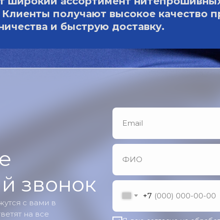
т широкий ассортимент нитепрошивных 
. Клиенты получают высокое качество 
ичества и быструю доставку.
е
й звонок
+7
утся с вами в
ветят на все