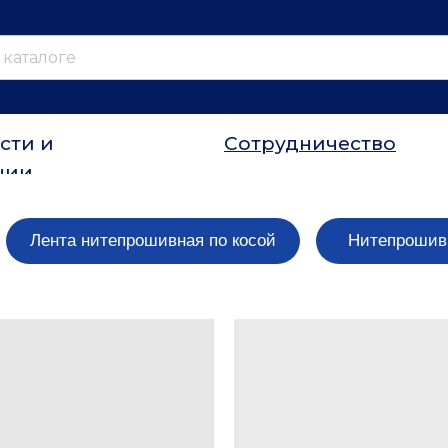
сти и
Сотрудничество
ции
Лента нитепрошивная по косой
Нитепрошивн