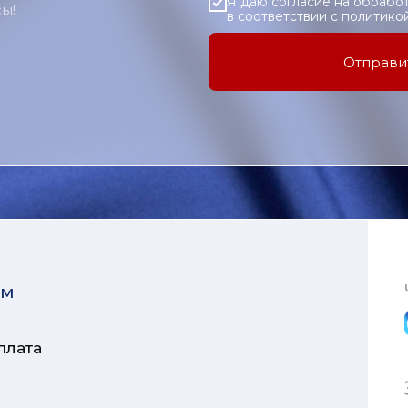
Я даю согласие на обрабо
ы!
в соответствии с политик
Отправи
ям
плата