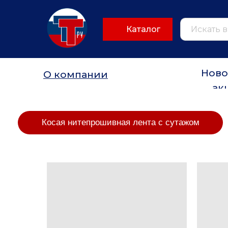
Каталог
Ново
О компании
ак
Косая нитепрошивная лента с сутажом