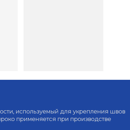
ости, используемый для укрепления швов
ироко применяется при производстве